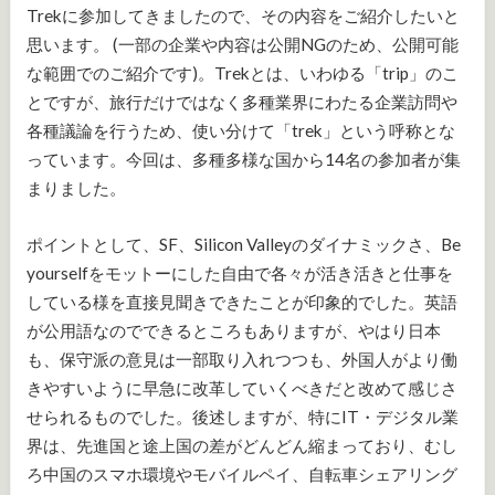
Trekに参加してきましたので、その内容をご紹介したいと
思います。 (一部の企業や内容は公開NGのため、公開可能
な範囲でのご紹介です)。Trekとは、いわゆる「trip」のこ
とですが、旅行だけではなく多種業界にわたる企業訪問や
各種議論を行うため、使い分けて「trek」という呼称とな
っています。今回は、多種多様な国から14名の参加者が集
まりました。
ポイントとして、SF、Silicon Valleyのダイナミックさ、Be
yourselfをモットーにした自由で各々が活き活きと仕事を
している様を直接見聞きできたことが印象的でした。英語
が公用語なのでできるところもありますが、やはり日本
も、保守派の意見は一部取り入れつつも、外国人がより働
きやすいように早急に改革していくべきだと改めて感じさ
せられるものでした。後述しますが、特にIT・デジタル業
界は、先進国と途上国の差がどんどん縮まっており、むし
ろ中国のスマホ環境やモバイルペイ、自転車シェアリング