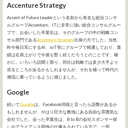
Accenture Strategy
Accent of Future Leaderという名前から有名な総合コンサ
ルグループAccenture。ITに非常に強い総合コンサルグルー
プで、お会いした卒業生は、そのグループの中の戦略コン
サル部門である
Accenture Strategy
出身の方でした。当然、
昨今毎日耳にするAI、IoT等にグループで精通しており、業
績は右肩上がりで今後も暫く続くだろうとのことです。確
かに、いろいろ話聞く限り、同社は戦略では多少大手より
劣るところがあるかもしれませんが、それを補って時代の
潮流に乗っているように感じました。
Google
続いて
Google
は、Facebook同様と言ったら語弊があるか
もしれませんが、やはり巨大な敷地にある自由な雰囲気な
会社でした。会った卒業生は、B to Bの会社スポンサー探
しやアライアンス関係の仕事をされている方で、一部