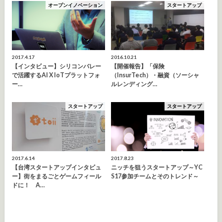
オープンイノベーション
スタートアップ
2017.4.17
2016.10.21
【インタビュー】シリコンバレー
【開催報告】「保険
で活躍するAI X IoTプラットフォ
（InsurTech）・融資（ソーシャ
ー…
ルレンディング…
スタートアップ
スタートアップ
2017.6.14
2017.8.23
【台湾スタートアップインタビュ
ニッチを狙うスタートアップ～YC
ー】街をまるごとゲームフィール
S17参加チームとそのトレンド～
ドに！ A…