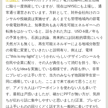
に陥り一度倒産していますが、現在はNYSEにも上場し、通
常通り運営されています。方針として、対外会社向けのコ
ンサルや投融資は実施せず、あくまでも管理地域内の節電
や発電効率向上、知事意向もあり再生可能エネルギーへの
転換をはかっていると。話をされた方は、USD 6億／年も
の予算を持ち、石炭は勿論、将来的には(比較的環境にいい)
天然ガスも無くし、再生可能エネルギーによる地域分散型
の発電に変更していきたいと説明有り。例えば、電球
に”this is my light”というかわいらしいデザインのシールを
住民や企業に配り、その人が責任もって消灯を担う、等い
ろいろなIdeaを実施している模様です。内容も伴い、非常
にプレゼンが上手い方で、当方のみならず他国留学生皆一
同に感嘆していました。ここまで来て改めて思うことだ
が、アメリカ人はパワーポイントを使わない人も多いで
す。最初は戸惑いましたが、確かにPPTが無い方が、気持
ちが伝わり話に集中しやすいと思いました(正直、プレゼン
は上手いものの回りくどく話す方も一般的に多いですが)。