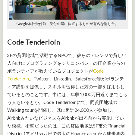
Google本社受付前。受付の隣に位置するものが有名な滑り台。
Code Tenderloin
SFの貧困地域で活動するNPOで、彼らのアレンジで貧しい
人向けにプログラミングをシリコンバレーのIT企業からの
ボランティアが教えているプロジェクトが
Code
Tenderloin
。Twitter、LinkedIn、Salesforce等がボランテ
ィア講師を提供し、スキルを習得した方の一部を採用もし
ているとのことです。中には、年収1,000万円近くまでもら
う人もいるとか。Code Tenderloinにて、同貧困地域の
Walking tourを開催し、既に累計24,000人が参加し、
AirbnbみたいなビジネスをAirbnbが出る前から実施してい
た模様。衝撃だったのは、この貧困地域はSF市のFinancial
District (アメリカ西部で最大のFinance area)から徒歩圏内