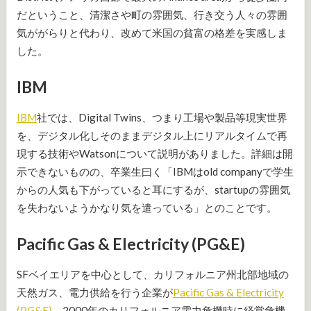
だということ、清潔さや町の雰囲気、行き交う人々の雰囲
気ががらりと代わり、改めて米国の貧富の格差を実感しま
した。
IBM
IBM
社では、Digital Twins、つまり工場や製品等現実世界
を、デジタル化しそのままデジタル上にリアルタイムで再
現する技術やWatsonについて説明がありました。詳細は開
示できないものの、卒業生曰く「IBMはold companyで学生
からの人気も下がっていると耳にするが、startupの雰囲気
を失わないようかなり気を遣っている」とのことです。
Pacific Gas & Electricity (PG&E)
SFベイエリアを中心として、カリフォルニア州北部地域の
天然ガス、電力供給を行う企業が
Pacific Gas & Electricity
(PG&E)
。2000年のカリフォルニア電力危機時に経営危機