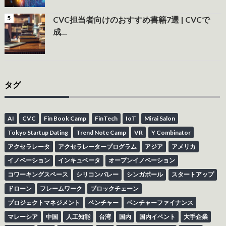
CVC担当者向けのおすすめ書籍7選 | CVCで
成...
タグ
AI
CVC
Fin Book Camp
FinTech
IoT
Mirai Salon
Tokyo Startup Dating
Trend Note Camp
VR
Y Combinator
アクセラレータ
アクセラレータープログラム
アジア
アメリカ
イノベーション
インキュベータ
オープンイノベーション
コワーキングスペース
シリコンバレー
シンガポール
スタートアップ
ドローン
フレームワーク
ブロックチェーン
プロジェクトマネジメント
ベンチャー
ベンチャーファイナンス
マレーシア
中国
人工知能
台湾
国内
国内イベント
大手企業