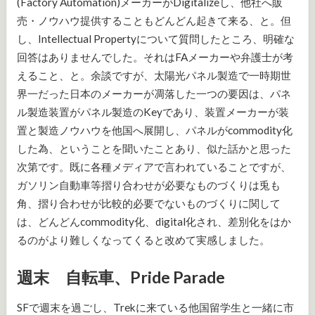
(Factory Automation)メーカーがDigitalizeし、他社へ販
売・ノウハウ提供することもどんどん起きて来る、と。但
し、Intellectual Propertyについて質問したところ、明確な
回答はありませんでした。それはFAメーカーや弁護士が考
えること、と。余談ですが、太陽光パネル製造で一時期世
界一だった日本のメーカーが凋落した一つの要因は、パネ
ル製造装置がパネル製造のKeyであり、装置メーカーが装
置と製造ノウハウを他国へ展開し、パネルがcommodity化
した為、ということを聞いたことあり、似た話かと思った
次第です。既に各種メディアで言われていることですが、
ガソリン自動車等摺り合わせが必要なものづくりは兎も
角、摺り合わせが比較的必要でないものづくりに関して
は、どんどんcommodity化、digital化され、差別化をはか
るのがより難しくなってくると改めて実感しました。
週末 自転車、Pride Parade
SFで週末を過ごし、Trekに来ている他国留学生と一緒に市