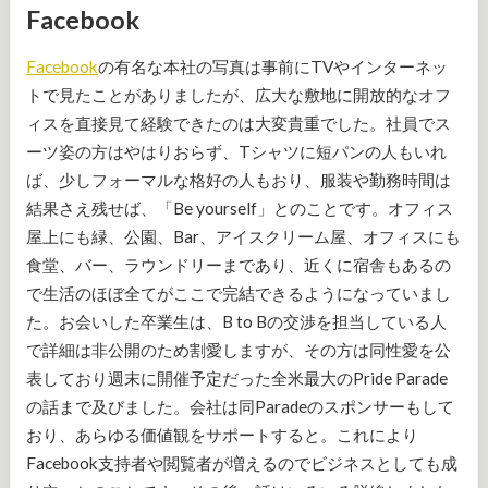
Facebook
Facebook
の有名な本社の写真は事前にTVやインターネッ
トで見たことがありましたが、広大な敷地に開放的なオフ
ィスを直接見て経験できたのは大変貴重でした。社員でス
ーツ姿の方はやはりおらず、Tシャツに短パンの人もいれ
ば、少しフォーマルな格好の人もおり、服装や勤務時間は
結果さえ残せば、「Be yourself」とのことです。オフィス
屋上にも緑、公園、Bar、アイスクリーム屋、オフィスにも
食堂、バー、ラウンドリーまであり、近くに宿舎もあるの
で生活のほぼ全てがここで完結できるようになっていまし
た。お会いした卒業生は、B to Bの交渉を担当している人
で詳細は非公開のため割愛しますが、その方は同性愛を公
表しており週末に開催予定だった全米最大のPride Parade
の話まで及びました。会社は同Paradeのスポンサーもして
おり、あらゆる価値観をサポートすると。これにより
Facebook支持者や閲覧者が増えるのでビジネスとしても成