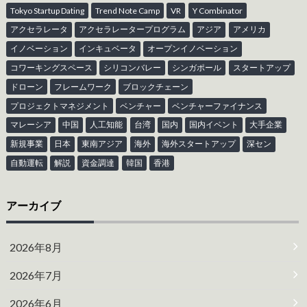
Tokyo Startup Dating
Trend Note Camp
VR
Y Combinator
アクセラレータ
アクセラレータープログラム
アジア
アメリカ
イノベーション
インキュベータ
オープンイノベーション
コワーキングスペース
シリコンバレー
シンガポール
スタートアップ
ドローン
フレームワーク
ブロックチェーン
プロジェクトマネジメント
ベンチャー
ベンチャーファイナンス
マレーシア
中国
人工知能
台湾
国内
国内イベント
大手企業
新規事業
日本
東南アジア
海外
海外スタートアップ
深セン
自動運転
解説
資金調達
韓国
香港
アーカイブ
2026年8月
2026年7月
2026年6月