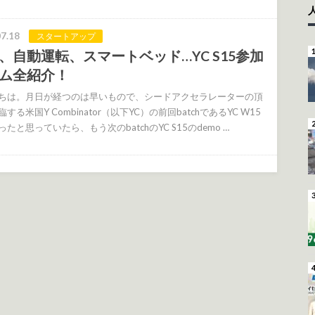
7.18
スタートアップ
、自動運転、スマートベッド…YC S15参加
ム全紹介！
ちは。月日が経つのは早いもので、シードアクセラレーターの頂
する米国Y Combinator（以下YC）の前回batchであるYC W15
たと思っていたら、もう次のbatchのYC S15のdemo …