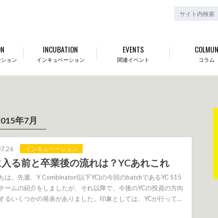
ON
INCUBATION
EVENTS
COLMU
ーション
インキュベーション
関連イベント
コラム
2015年7月
7.26
インキュベーション
に入る前と卒業後の流れは？YCあれこれ
は。先週、Y Combinator(以下YC)の今回のbatchであるYC S15
チームの紹介をしましたが、それ以降で、今後のYCの投資の方向
するいくつかの発表がありました。印象としては、YCが行って…