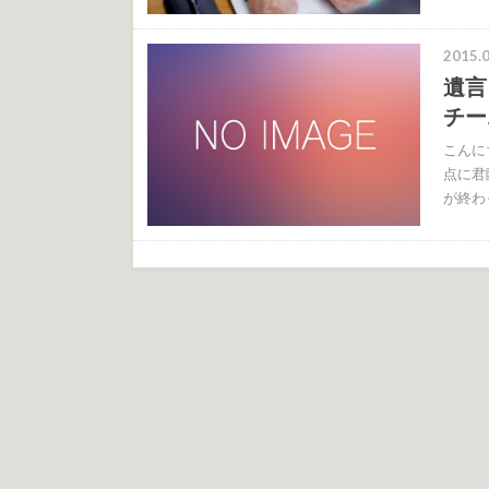
2015.0
遺言
チー
こんに
点に君臨
が終わっ