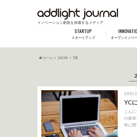
イノベーション創造を加速するメディア
STARTUP
INNOVATI
スタートアップ
オープンイノベ
ホーム
2015年
7月
2015.0
YC
こんにち
の参加
性に関