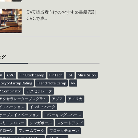
CVC担当者向けのおすすめ書籍7選 |
CVCで成...
タグ
AI
CVC
Fin Book Camp
FinTech
IoT
Mirai Salon
Tokyo Startup Dating
Trend Note Camp
VR
Y Combinator
アクセラレータ
アクセラレータープログラム
アジア
アメリカ
イノベーション
インキュベータ
オープンイノベーション
コワーキングスペース
シリコンバレー
シンガポール
スタートアップ
ドローン
フレームワーク
ブロックチェーン