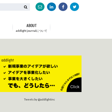
N
ABOUT
addlight journalについて
Tweets by @addlightinc