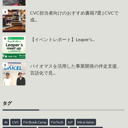
CVC担当者向けのおすすめ書籍7選 | CVCで
成...
【イベントレポート】Leaper’s...
バイオマスを活用した事業開発の伴走支援。
言語化で見...
タグ
AI
CVC
Fin Book Camp
FinTech
IoT
Mirai Salon