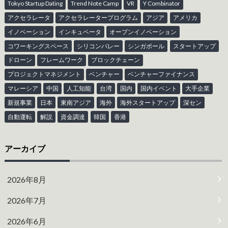
Tokyo Startup Dating
Trend Note Camp
VR
Y Combinator
アクセラレータ
アクセラレータープログラム
アジア
アメリカ
イノベーション
インキュベータ
オープンイノベーション
コワーキングスペース
シリコンバレー
シンガポール
スタートアップ
ドローン
フレームワーク
ブロックチェーン
プロジェクトマネジメント
ベンチャー
ベンチャーファイナンス
マレーシア
中国
人工知能
台湾
国内
国内イベント
大手企業
新規事業
日本
東南アジア
海外
海外スタートアップ
深セン
自動運転
解説
資金調達
韓国
香港
アーカイブ
2026年8月
2026年7月
2026年6月