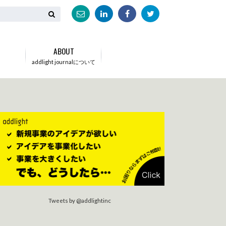
N
ABOUT
addlight journalについて
Tweets by @addlightinc