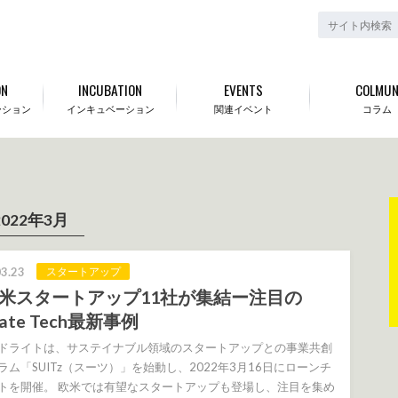
ON
INCUBATION
EVENTS
COLMU
ーション
インキュベーション
関連イベント
コラム
2022年3月
3.23
スタートアップ
米スタートアップ11社が集結ー注目の
mate Tech最新事例
ドライトは、サステイナブル領域のスタートアップとの事業共創
ラム「SUITz（スーツ）」を始動し、2022年3月16日にローンチ
トを開催。 欧米では有望なスタートアップも登場し、注目を集め