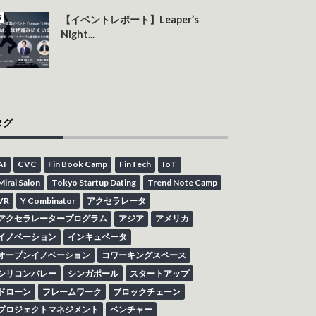
【イベントレポート】Leaper’s
Night...
タグ
AI
CVC
Fin Book Camp
FinTech
IoT
Mirai Salon
Tokyo Startup Dating
Trend Note Camp
VR
Y Combinator
アクセラレータ
アクセラレータープログラム
アジア
アメリカ
イノベーション
インキュベータ
オープンイノベーション
コワーキングスペース
シリコンバレー
シンガポール
スタートアップ
ドローン
フレームワーク
ブロックチェーン
プロジェクトマネジメント
ベンチャー