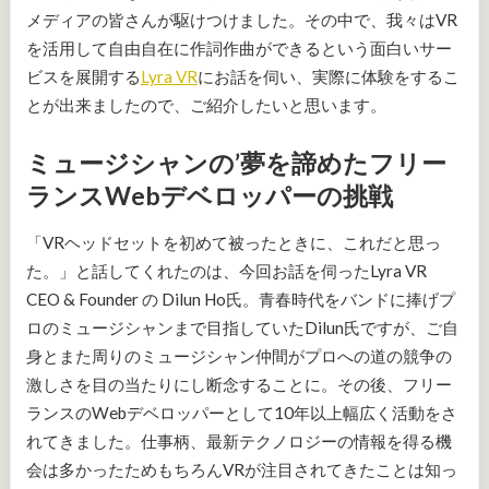
メディアの皆さんが駆けつけました。その中で、我々はVR
を活用して自由自在に作詞作曲ができるという面白いサー
ビスを展開する
Lyra VR
にお話を伺い、実際に体験をするこ
とが出来ましたので、ご紹介したいと思います。
ミュージシャンの’夢を諦めたフリー
ランスWebデベロッパーの挑戦
「VRヘッドセットを初めて被ったときに、これだと思っ
た。」と話してくれたのは、今回お話を伺ったLyra VR
CEO & Founder の Dilun Ho氏。青春時代をバンドに捧げプ
ロのミュージシャンまで目指していたDilun氏ですが、ご自
身とまた周りのミュージシャン仲間がプロへの道の競争の
激しさを目の当たりにし断念することに。その後、フリー
ランスのWebデベロッパーとして10年以上幅広く活動をさ
れてきました。仕事柄、最新テクノロジーの情報を得る機
会は多かったためもちろんVRが注目されてきたことは知っ