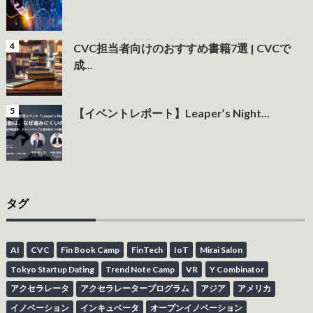
CVC担当者向けのおすすめ書籍7選 | CVCで
成...
【イベントレポート】Leaper’s Night...
タグ
AI
CVC
Fin Book Camp
FinTech
IoT
Mirai Salon
Tokyo Startup Dating
Trend Note Camp
VR
Y Combinator
アクセラレータ
アクセラレータープログラム
アジア
アメリカ
イノベーション
インキュベータ
オープンイノベーション