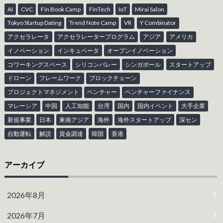
AI
CVC
Fin Book Camp
FinTech
IoT
Mirai Salon
Tokyo Startup Dating
Trend Note Camp
VR
Y Combinator
アクセラレータ
アクセラレータープログラム
アジア
アメリカ
イノベーション
インキュベータ
オープンイノベーション
コワーキングスペース
シリコンバレー
シンガポール
スタートアップ
ドローン
フレームワーク
ブロックチェーン
プロジェクトマネジメント
ベンチャー
ベンチャーファイナンス
マレーシア
中国
人工知能
台湾
国内
国内イベント
大手企業
新規事業
日本
東南アジア
海外
海外スタートアップ
深セン
自動運転
解説
資金調達
韓国
香港
アーカイブ
2026年8月
2026年7月