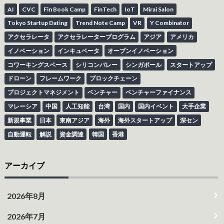
AI
CVC
Fin Book Camp
FinTech
IoT
Mirai Salon
Tokyo Startup Dating
Trend Note Camp
VR
Y Combinator
アクセラレータ
アクセラレータープログラム
アジア
アメリカ
イノベーション
インキュベータ
オープンイノベーション
コワーキングスペース
シリコンバレー
シンガポール
スタートアップ
ドローン
フレームワーク
ブロックチェーン
プロジェクトマネジメント
ベンチャー
ベンチャーファイナンス
マレーシア
中国
人工知能
台湾
国内
国内イベント
大手企業
新規事業
日本
東南アジア
海外
海外スタートアップ
深セン
自動運転
解説
資金調達
韓国
香港
アーカイブ
2026年8月
2026年7月