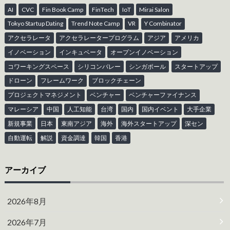
AI
CVC
Fin Book Camp
FinTech
IoT
Mirai Salon
Tokyo Startup Dating
Trend Note Camp
VR
Y Combinator
アクセラレータ
アクセラレータープログラム
アジア
アメリカ
イノベーション
インキュベータ
オープンイノベーション
コワーキングスペース
シリコンバレー
シンガポール
スタートアップ
ドローン
フレームワーク
ブロックチェーン
プロジェクトマネジメント
ベンチャー
ベンチャーファイナンス
マレーシア
中国
人工知能
台湾
国内
国内イベント
大手企業
新規事業
日本
東南アジア
海外
海外スタートアップ
深セン
自動運転
解説
資金調達
韓国
香港
アーカイブ
2026年8月
2026年7月