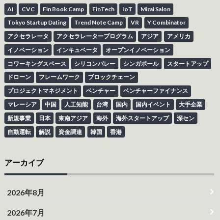
AI
CVC
Fin Book Camp
FinTech
IoT
Mirai Salon
Tokyo Startup Dating
Trend Note Camp
VR
Y Combinator
アクセラレータ
アクセラレータープログラム
アジア
アメリカ
イノベーション
インキュベータ
オープンイノベーション
コワーキングスペース
シリコンバレー
シンガポール
スタートアップ
ドローン
フレームワーク
ブロックチェーン
プロジェクトマネジメント
ベンチャー
ベンチャーファイナンス
マレーシア
中国
人工知能
台湾
国内
国内イベント
大手企業
新規事業
日本
東南アジア
海外
海外スタートアップ
深セン
自動運転
解説
資金調達
韓国
香港
アーカイブ
2026年8月
2026年7月